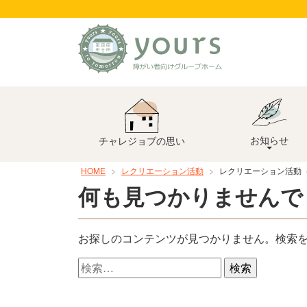
コ
ン
テ
ン
ツ
へ
ス
キ
ッ
お知らせ
チャレジョブの思い
プ
HOME
レクリエーション活動
レクリエーション活動（y
何も見つかりませんで
お探しのコンテンツが見つかりません。検索
検
索: