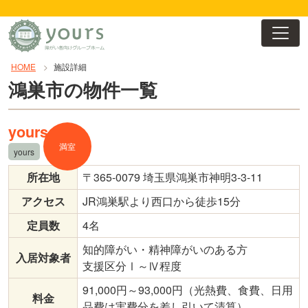
コ
ン
テ
ン
HOME
施設詳細
ツ
鴻巣市の物件一覧
へ
ス
キ
yours
ッ
満室
yours
プ
所在地
〒365-0079 埼玉県鴻巣市神明3-3-11
アクセス
JR鴻巣駅より西口から徒歩15分
定員数
4名
知的障がい・精神障がいのある方
入居対象者
支援区分Ⅰ～Ⅳ程度
91,000円～93,000円（光熱費、食費、日用
料金
品費は実費分を差し引いて清算）